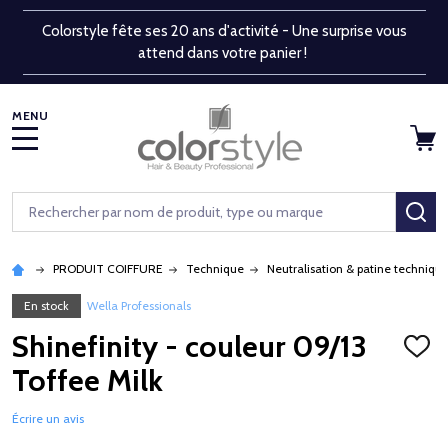
Colorstyle fête ses 20 ans d'activité - Une surprise vous
attend dans votre panier !
MENU
Rechercher
RE
PRODUIT COIFFURE
Technique
Neutralisation & patine techniqu
En stock
Wella Professionals
Shinefinity - couleur 09/13
AJOU
À
Toffee Milk
LA
LISTE
D'ENV
Écrire un avis