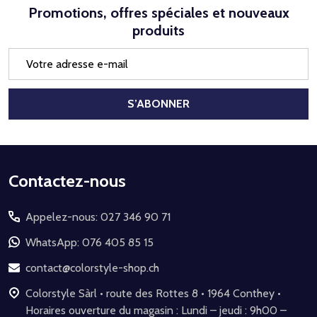
Promotions, offres spéciales et nouveaux
produits
Adresse
e-
mail
S’ABONNER
Début
Contactez-nous
du
Appelez-nous: 027 346 90 71
pied
de
WhatsApp: 076 405 85 15
page
contact@colorstyle-shop.ch
Colorstyle Sàrl • route des Rottes 8 • 1964 Conthey •
Horaires ouverture du magasin : Lundi – jeudi : 9h00 –