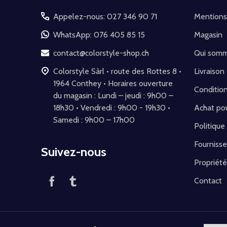
pied
Appelez-nous: 027 346 90 71
Mentions
de
WhatsApp: 076 405 85 15
Magasin
page
contact@colorstyle-shop.ch
Qui som
Colorstyle Sàrl • route des Rottes 8 •
Livraison
1964 Conthey • Horaires ouverture
Conditio
du magasin : Lundi – jeudi : 9h00 –
18h30 • Vendredi : 9h00 - 19h30 •
Achat pou
Samedi : 9h00 – 17h00
Politique
Fournisse
Suivez-nous
Propriété
Contact