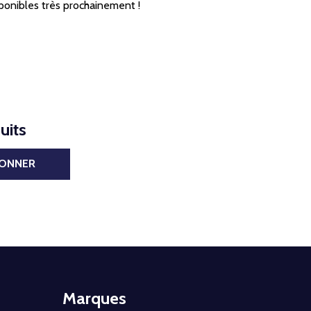
ponibles très prochainement !
uits
BONNER
Marques