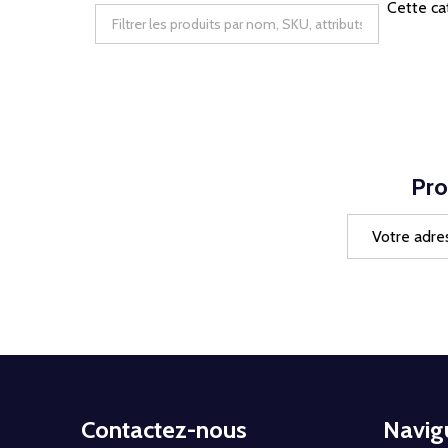
Cette ca
Pro
Adresse
e-
mail
Début
Contactez-nous
Navig
du