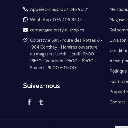
pied
Appelez-nous: 027 346 90 71
Mentions
de
WhatsApp: 076 405 85 15
Magasin
page
contact@colorstyle-shop.ch
Qui som
Colorstyle Sàrl • route des Rottes 8 •
Livraison
1964 Conthey • Horaires ouverture
Conditio
du magasin : Lundi – jeudi : 9h00 –
18h30 • Vendredi : 9h00 - 19h30 •
Achat pou
Samedi : 9h00 – 17h00
Politique
Fournisse
Suivez-nous
Propriété
Contact