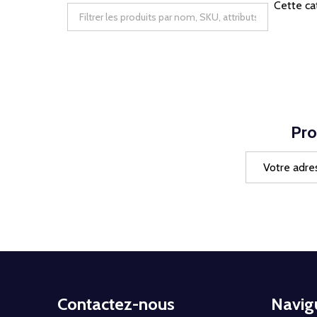
Cette ca
Pro
Adresse
e-
mail
Début
Contactez-nous
Navig
du