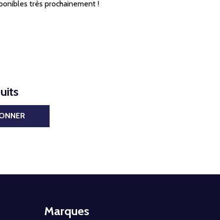
ponibles très prochainement !
uits
BONNER
Marques